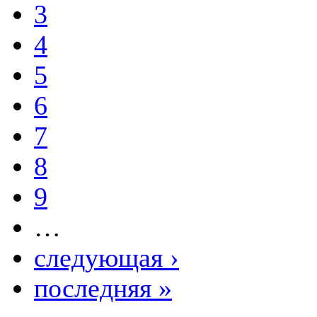
3
4
5
6
7
8
9
…
следующая ›
последняя »