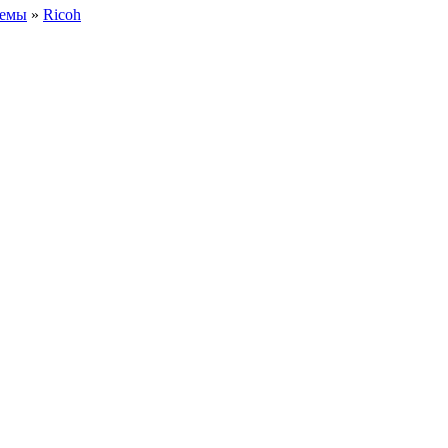
темы
»
Ricoh