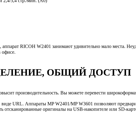
 2,4/3,4 стр./мин. (А0)
, аппарат
RICOH W2401
занимают удивительно мало места. Неу
 офисе.
ДЕЛЕНИЕ, ОБЩИЙ ДОСТУП
высит производительность. Вы можете перевести широкоформат
и в виде URL. Аппараты MP W2401/MP W3601 позволяют предвари
нить отсканированные оригиналы на USB-накопителе или SD-карт