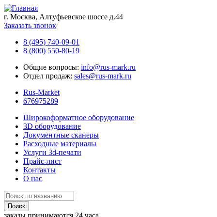
г. Москва, Алтуфьевское шоссе д.44
Заказать звонок
8 (495) 740-09-01
8 (800) 550-80-19
Общие вопросы:
info@rus-mark.ru
Отдел продаж:
sales@rus-mark.ru
Rus-Market
676975289
Широкоформатное оборудование
3D оборудование
Документные сканеры
Расходные материалы
Услуги 3d-печати
Прайс-лист
Контакты
О нас
заказы принимаются 24 часа