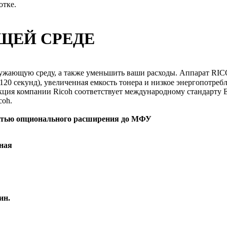
отке.
ЩЕЙ СРЕДЕ
ружающую среду, а также уменьшить ваши расходы. Аппарат
RIC
е 120 секунд), увеличенная емкость тонера и низкое энергопотр
кция компании Ricoh соответствует международному стандарту En
coh.
стью опционального расширения до МФУ
рная
ин.