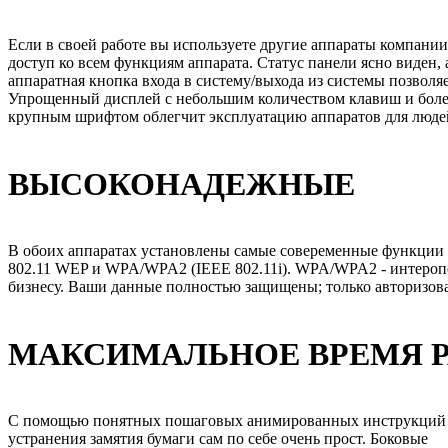
Если в своей работе вы используете другие аппараты компании 
доступ ко всем функциям аппарата. Статус панели ясно виден, 
аппаратная кнопка входа в систему/выхода из системы позвол
Упрощенный дисплей с небольшим количеством клавиш и бол
крупным шрифтом облегчит эксплуатацию аппаратов для людей 
ВЫСОКОНАДЕЖНЫЕ
В обоих аппаратах установлены самые совеременные функции 
802.11 WEP и WPA/WPA2 (IEEE 802.11i). WPA/WPA2 - интеропер
бизнесу. Ваши данные полностью защищены; только авторизов
МАКСИМАЛЬНОЕ ВРЕМЯ 
С помощью понятных пошаговых анимированных инструкций сен
устранения замятия бумаги сам по себе очень прост. Боковые