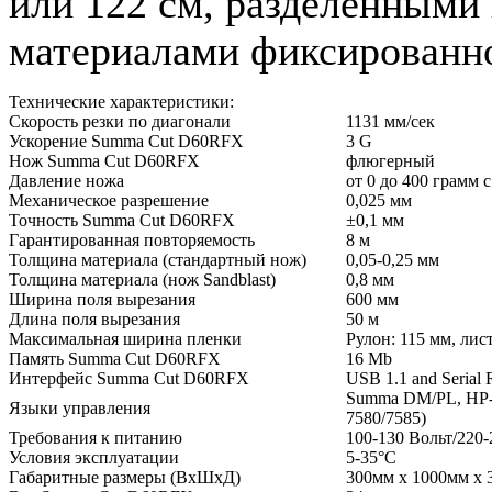
или 122 см, разделенными
материалами фиксированно
Технические характеристики:
Скорость резки по диагонали
1131 мм/сек
Ускорение Summa Cut D60RFX
3 G
Нож Summa Cut D60RFX
флюгерный
Давление ножа
от 0 до 400 грамм 
Механическое разрешение
0,025 мм
Точность Summa Cut D60RFX
±0,1 мм
Гарантированная повторяемость
8 м
Толщина материала (стандартный нож)
0,05-0,25 мм
Толщина материала (нож Sandblast)
0,8 мм
Ширина поля вырезания
600 мм
Длина поля вырезания
50 м
Максимальная ширина пленки
Рулон: 115 мм, лис
Память Summa Cut D60RFX
16 Mb
Интерфейс Summa Cut D60RFX
USB 1.1 and Serial
Summa DM/PL, HP-GL
Языки управления
7580/7585)
Требования к питанию
100-130 Вольт/220-
Условия эксплуатации
5-35°C
Габаритные размеры (ВхШхД)
300мм x 1000мм x 