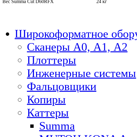
Вес Summa Cut D60RFX
24 кг
Широкоформатное обор
Сканеры А0, А1, А2
Плоттеры
Инженерные системы
Фальцовщики
Копиры
Каттеры
Summa