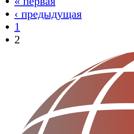
« первая
‹ предыдущая
1
2