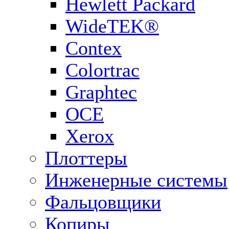
Hewlett Packard
WideTEK®
Contex
Colortrac
Graphtec
OCE
Xerox
Плоттеры
Инженерные системы
Фальцовщики
Копиры