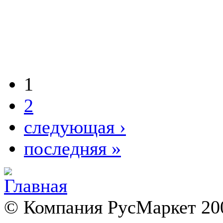
1
2
следующая ›
последняя »
© Компания РусМаркет 200