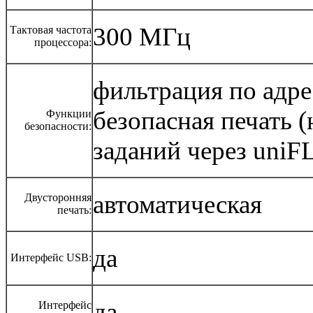
300 МГц
Тактовая частота
процессора:
фильтрация по адрес
безопасная печать 
Функции
безопасности:
заданий через uni
автоматическая
Двусторонняя
печать:
да
Интерфейс USB:
да
Интерфейс