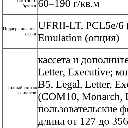
60–190 г/кв.м
Плотность
бумаги:
UFRII-LT, PCL5e/6 (
Поддерживаемые
языки:
Emulation (опция)
кассета и дополните
Letter, Executive; 
B5, Legal, Letter, E
Полный список
форматов:
(COM10, Monarch, D
пользовательские ф
длина от 127 до 35