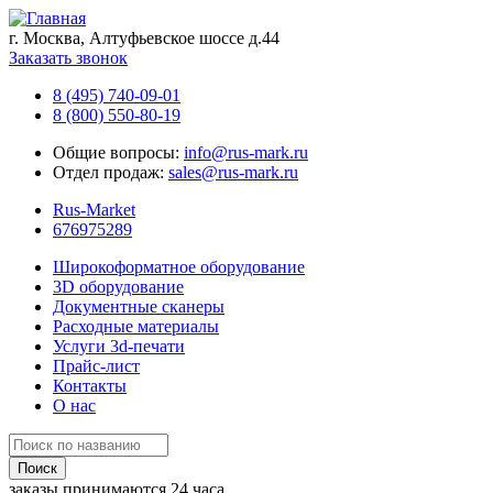
г. Москва, Алтуфьевское шоссе д.44
Заказать звонок
8 (495) 740-09-01
8 (800) 550-80-19
Общие вопросы:
info@rus-mark.ru
Отдел продаж:
sales@rus-mark.ru
Rus-Market
676975289
Широкоформатное оборудование
3D оборудование
Документные сканеры
Расходные материалы
Услуги 3d-печати
Прайс-лист
Контакты
О нас
заказы принимаются 24 часа