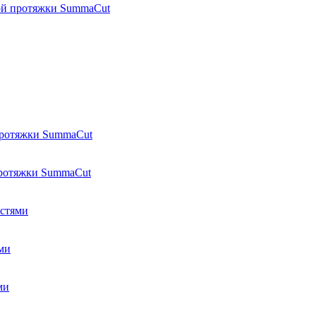
ой протяжки SummaCut
протяжки SummaCut
протяжки SummaCut
остями
ми
ми