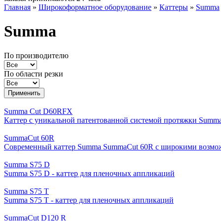
Главная
»
Широкоформатное оборудование
»
Каттеры
»
Summa
Summa
По производителю
По области резки
Summa Cut D60RFX
Каттер c уникальной патентованной системой протяжки Summ
SummaCut 60R
Современный каттер Summa SummaCut 60R c широкими возмо
Summa S75 D
Summa S75 D - каттер для пленочных аппликаций
Summa S75 T
Summa S75 T - каттер для пленочных аппликаций
SummaCut D120 R